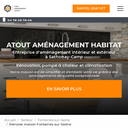
Aller
au
RAPPEL GRATUIT
contenu
principal
04 78 08 78 06
Entreprise d'aménagement intérieur et extérieur
à Sathonay-Camp
Rénovation, pompe à chaleur et climatisation
Notre mission est de simplifier et d'embellir votre vie grâce à des
aménagements
de qualité exceptionnelle
EN SAVOIR PLUS
Accueil
Secteur
Fontaines-sur-Saône
Renover maison Fontaines-sur-Saône