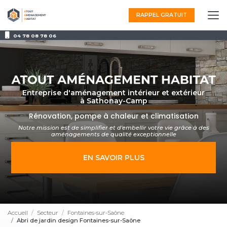
Aller
au
RAPPEL GRATUIT
contenu
principal
04 78 08 78 06
Entreprise d'aménagement intérieur et extérieur
à Sathonay-Camp
Rénovation, pompe à chaleur et climatisation
Notre mission est de simplifier et d'embellir votre vie grâce à des
aménagements
de qualité exceptionnelle
EN SAVOIR PLUS
Accueil
Secteur
Fontaines-sur-Saône
Abri de jardin design Fontaines-sur-Saône