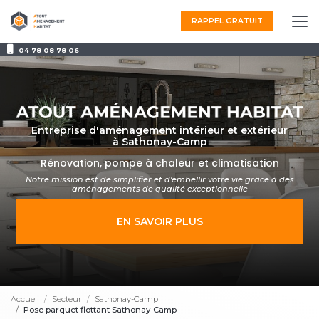
Aller
au
RAPPEL GRATUIT
contenu
principal
04 78 08 78 06
Entreprise d'aménagement intérieur et extérieur
à Sathonay-Camp
Rénovation, pompe à chaleur et climatisation
Notre mission est de simplifier et d'embellir votre vie grâce à des
aménagements
de qualité exceptionnelle
EN SAVOIR PLUS
Accueil
Secteur
Sathonay-Camp
Pose parquet flottant Sathonay-Camp