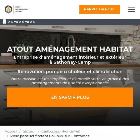
Aller
au
RAPPEL GRATUIT
contenu
principal
04 78 08 78 06
Entreprise d'aménagement intérieur et extérieur
à Sathonay-Camp
Rénovation, pompe à chaleur et climatisation
Notre mission est de simplifier et d'embellir votre vie grâce à des
aménagements
de qualité exceptionnelle
EN SAVOIR PLUS
Accueil
Secteur
Cailloux-sur-Fontaines
Pose parquet flottant Cailloux-sur-Fontaines