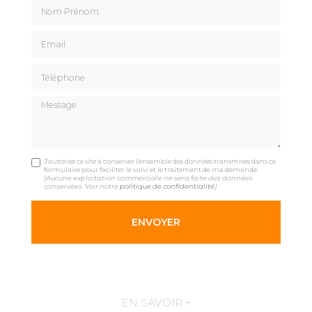
Nom Prénom
Email
Téléphone
Message
J'autorise ce site à conserver l'ensemble des données transmises dans ce
formulaire pour faciliter le suivi et le traitement de ma demande.
(Aucune exploitation commerciale ne sera faite des données
conservées. Voir notre
politique de confidentialité
)
EN SAVOIR +