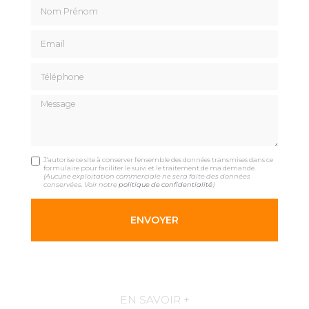
Nom Prénom
Email
Téléphone
Message
J'autorise ce site à conserver l'ensemble des données transmises dans ce
formulaire pour faciliter le suivi et le traitement de ma demande.
(Aucune exploitation commerciale ne sera faite des données
conservées. Voir notre
politique de confidentialité
)
EN SAVOIR +