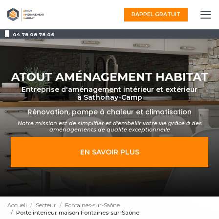
Aller
au
RAPPEL GRATUIT
contenu
principal
04 78 08 78 06
Entreprise d'aménagement intérieur et extérieur
à Sathonay-Camp
Rénovation, pompe à chaleur et climatisation
Notre mission est de simplifier et d'embellir votre vie grâce à des
aménagements
de qualité exceptionnelle
EN SAVOIR PLUS
Accueil
Secteur
Fontaines-sur-Saône
Porte interieur maison Fontaines-sur-Saône