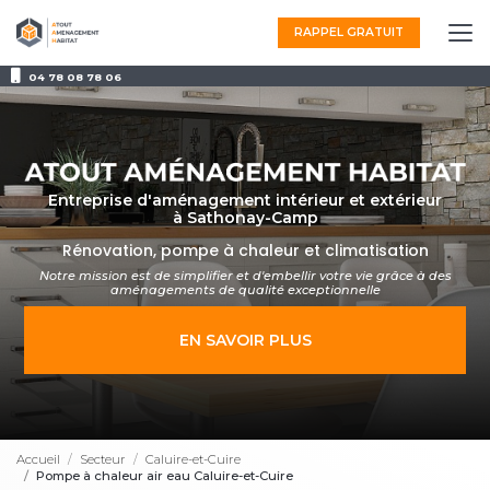
Aller
au
RAPPEL GRATUIT
contenu
principal
04 78 08 78 06
Entreprise d'aménagement intérieur et extérieur
à Sathonay-Camp
Rénovation, pompe à chaleur et climatisation
Notre mission est de simplifier et d'embellir votre vie grâce à des
aménagements
de qualité exceptionnelle
EN SAVOIR PLUS
Accueil
Secteur
Caluire-et-Cuire
Pompe à chaleur air eau Caluire-et-Cuire