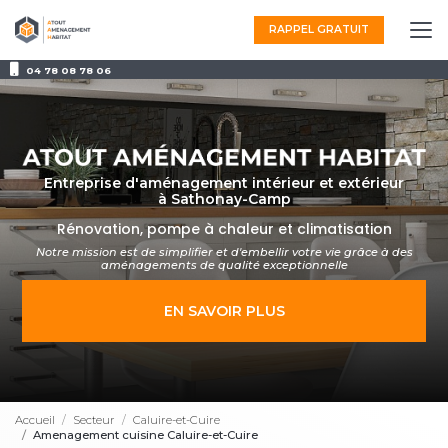
Aller
au
RAPPEL GRATUIT
contenu
principal
04 78 08 78 06
Entreprise d'aménagement intérieur et extérieur
à Sathonay-Camp
Rénovation, pompe à chaleur et climatisation
Notre mission est de simplifier et d'embellir votre vie grâce à des
aménagements
de qualité exceptionnelle
EN SAVOIR PLUS
Accueil
Secteur
Caluire-et-Cuire
Amenagement cuisine Caluire-et-Cuire