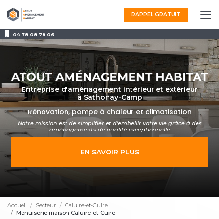
Aller
au
RAPPEL GRATUIT
contenu
principal
04 78 08 78 06
Entreprise d'aménagement intérieur et extérieur
à Sathonay-Camp
Rénovation, pompe à chaleur et climatisation
Notre mission est de simplifier et d'embellir votre vie grâce à des
aménagements
de qualité exceptionnelle
EN SAVOIR PLUS
Accueil
Secteur
Caluire-et-Cuire
Menuiserie maison Caluire-et-Cuire