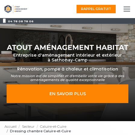
Aller
au
RAPPEL GRATUIT
contenu
principal
04 78 08 78 06
Entreprise d'aménagement intérieur et extérieur
à Sathonay-Camp
Rénovation, pompe à chaleur et climatisation
Notre mission est de simplifier et d'embellir votre vie grâce à des
aménagements
de qualité exceptionnelle
EN SAVOIR PLUS
Accueil
Secteur
Caluire-et-Cuire
Dressing chambre Caluire-et-Cuire