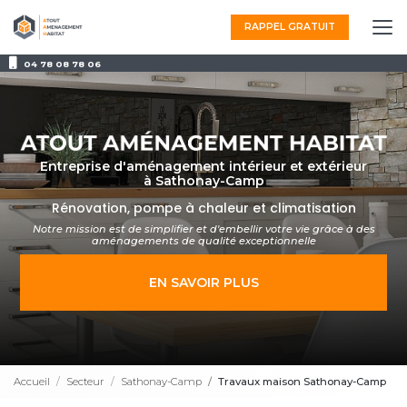
Aller
au
RAPPEL GRATUIT
contenu
principal
04 78 08 78 06
Entreprise d'aménagement intérieur et extérieur
à Sathonay-Camp
Rénovation, pompe à chaleur et climatisation
Notre mission est de simplifier et d'embellir votre vie grâce à des
aménagements
de qualité exceptionnelle
EN SAVOIR PLUS
Accueil
Secteur
Sathonay-Camp
Travaux maison Sathonay-Camp