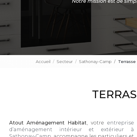
Notre mission est de simp
Accueil
Secteur
Sathonay-Camp
Terrasse
TERRAS
Atout Aménagement Habitat
, votre
entreprise
d’aménagement intérieur et extérieur à
Sathonay-Camp
, accompagne les particuliers et