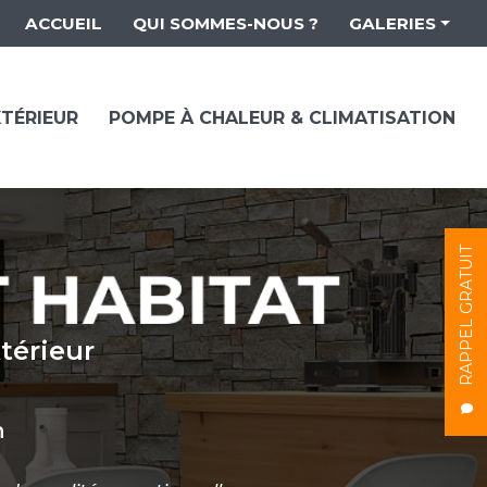
 secondaire
ACCUEIL
QUI SOMMES-NOUS ?
GALERIES
AMÉNAGEMENT INTÉRIEUR
CONTACT
AMÉNAGEMENT EXTÉRIEUR
TÉRIEUR
POMPE À CHALEUR & CLIMATISATION
POMPE À CHALEUR & CLIMAT
RAPPEL GRATUIT
térieur
n