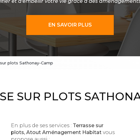
lifier et d'embellir votre vie grâce à des aménagement
EN SAVOIR PLUS
 sur plots Sathonay-Camp
SE SUR PLOTS SATHON
En plus de ses services :
Terrasse sur
plots, Atout Aménagement Habitat
vous
propose aussi :