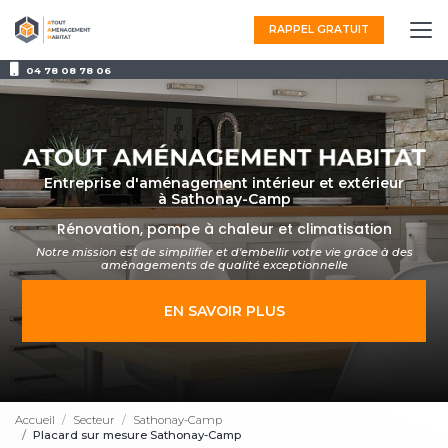
Aller
au
RAPPEL GRATUIT
contenu
principal
04 78 08 78 06
Entreprise d'aménagement intérieur et extérieur
à Sathonay-Camp
Rénovation, pompe à chaleur et climatisation
Notre mission est de simplifier et d'embellir votre vie grâce à des
aménagements
de qualité exceptionnelle
EN SAVOIR PLUS
Accueil
Secteur
Sathonay-Camp
Placard sur mesure Sathonay-Camp